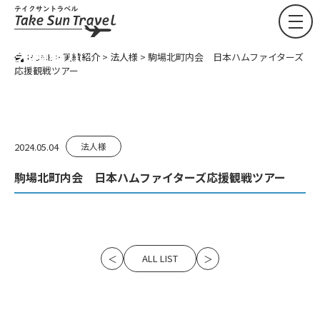
ACHIEVEMENTS
実績紹介
HOME
>
実績紹介
>
法人様
>
駒場北町内会 日本ハムファイターズ
応援観戦ツアー
2024.05.04
法人様
駒場北町内会 日本ハムファイターズ応援観戦ツアー
ALL LIST
＜
＞