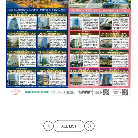
ALL LIST
＜
＞